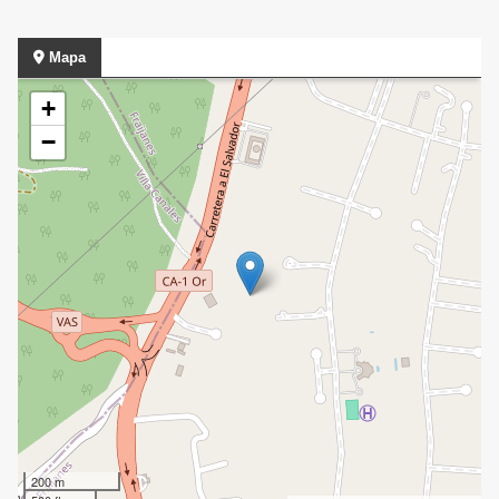
Mapa
+
−
200 m