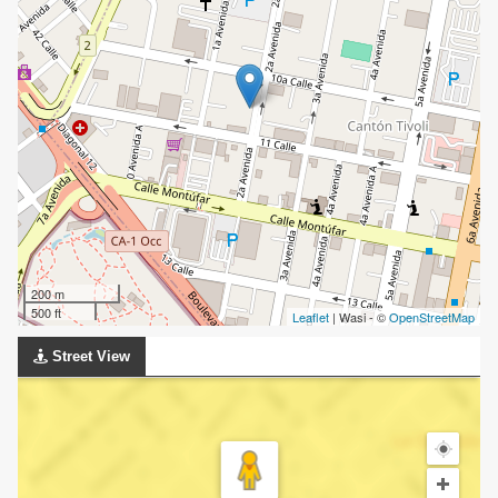
200 m
500 ft
Leaflet
| Wasi - ©
OpenStreetMap
Street View