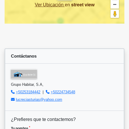
Ver Ubicación
en
street view
Contáctanos
Grupo Habitar, S.A,
+50253184442
|
+50224734548
lucreciasturias@yahoo.com
¿Prefieres que te contactemos?
*
Tu nombre